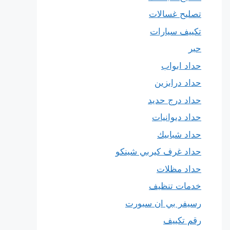
تصليح غسالات
تكييف سيارات
حبر
حداد ابواب
حداد درابزين
حداد درج حديد
حداد ديوانيات
حداد شبابيك
حداد غرف كيربي شينكو
حداد مظلات
خدمات تنظيف
رسيفر بي ان سبورت
رقم تكييف