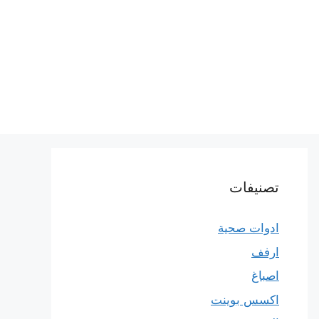
تصنيفات
ادوات صحية
ارفف
اصباغ
اكسس بوينت