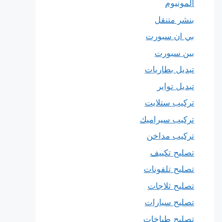
المونيوم
بنشر متنقل
بي ان سبورت
بين سبورت
تبديل بطاريات
تبديل تواير
تركيب ستلايت
تركيب سيراميك
تركيب مداخن
تصليح تكييف
تصليح تلفونات
تصليح ثلاجات
تصليح سيارات
تصليح طباخات