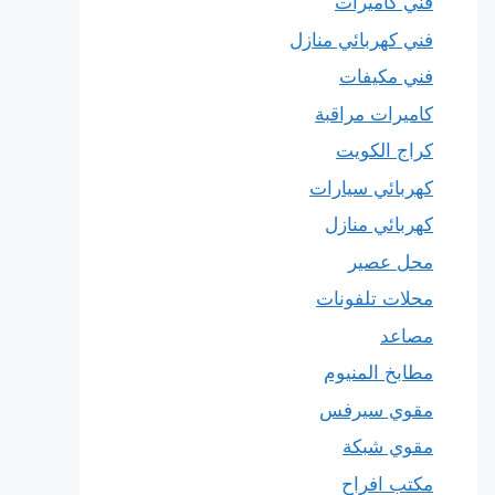
فني كاميرات
فني كهربائي منازل
فني مكيفات
كاميرات مراقبة
كراج الكويت
كهربائي سيارات
كهربائي منازل
محل عصير
محلات تلفونات
مصاعد
مطابخ المنيوم
مقوي سيرفس
مقوي شبكة
مكتب افراح