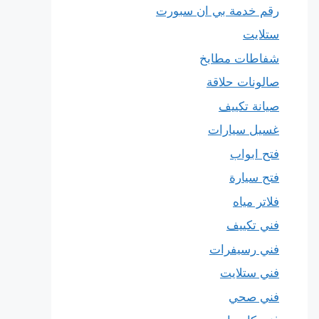
رقم خدمة بي ان سبورت
ستلايت
شفاطات مطابخ
صالونات حلاقة
صيانة تكييف
غسيل سيارات
فتح ابواب
فتح سيارة
فلاتر مياه
فني تكييف
فني رسيفرات
فني ستلايت
فني صحي