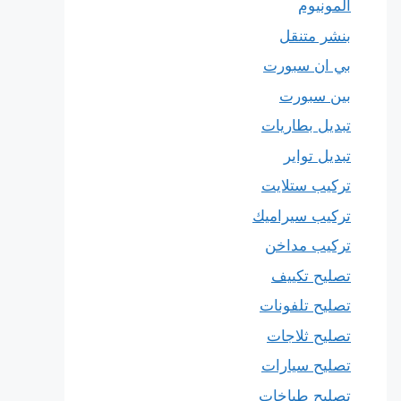
المونيوم
بنشر متنقل
بي ان سبورت
بين سبورت
تبديل بطاريات
تبديل تواير
تركيب ستلايت
تركيب سيراميك
تركيب مداخن
تصليح تكييف
تصليح تلفونات
تصليح ثلاجات
تصليح سيارات
تصليح طباخات