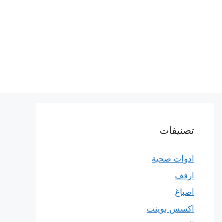
تصنيفات
ادوات صحية
ارفف
اصباغ
اكسس بوينت