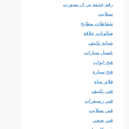
رقم خدمة بي ان سبورت
ستلايت
شفاطات مطابخ
صالونات حلاقة
صيانة تكييف
غسيل سيارات
فتح ابواب
فتح سيارة
فلاتر مياه
فني تكييف
فني رسيفرات
فني ستلايت
فني صحي