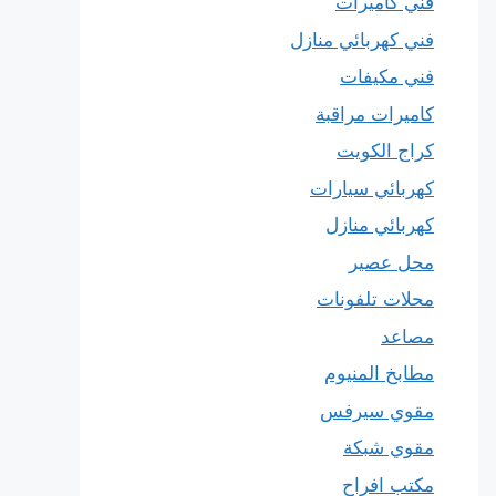
فني كاميرات
فني كهربائي منازل
فني مكيفات
كاميرات مراقبة
كراج الكويت
كهربائي سيارات
كهربائي منازل
محل عصير
محلات تلفونات
مصاعد
مطابخ المنيوم
مقوي سيرفس
مقوي شبكة
مكتب افراح