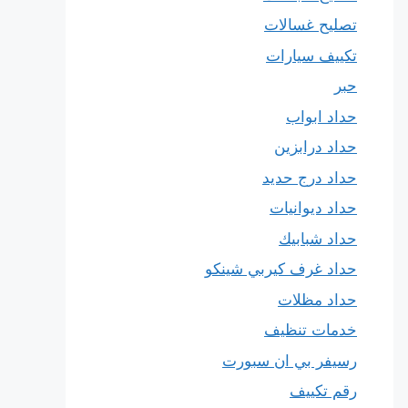
تصليح غسالات
تكييف سيارات
حبر
حداد ابواب
حداد درابزين
حداد درج حديد
حداد ديوانيات
حداد شبابيك
حداد غرف كيربي شينكو
حداد مظلات
خدمات تنظيف
رسيفر بي ان سبورت
رقم تكييف