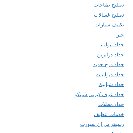
تصليح طباخات
تصليح غسالات
تكييف سيارات
حبر
حداد ابواب
حداد درابزين
حداد درج حديد
حداد ديوانيات
حداد شبابيك
حداد غرف كيربي شينكو
حداد مظلات
خدمات تنظيف
رسيفر بي ان سبورت