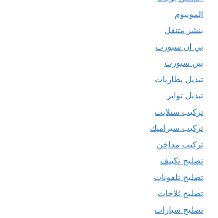
المونيوم
بنشر متنقل
بي ان سبورت
بين سبورت
تبديل بطاريات
تبديل تواير
تركيب ستلايت
تركيب سيراميك
تركيب مداخن
تصليح تكييف
تصليح تلفونات
تصليح ثلاجات
تصليح سيارات