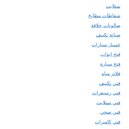
ستلايت
شفاطات مطابخ
صالونات حلاقة
صيانة تكييف
غسيل سيارات
فتح ابواب
فتح سيارة
فلاتر مياه
فني تكييف
فني رسيفرات
فني ستلايت
فني صحي
فني كاميرات