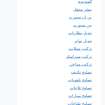
المونيوم
بنشر متنقل
بي ان سبورت
بين سبورت
تبديل بطاريات
تبديل تواير
تركيب ستلايت
تركيب سيراميك
تركيب مداخن
تصليح تكييف
تصليح تلفونات
تصليح ثلاجات
تصليح سيارات
تصليح طباخات