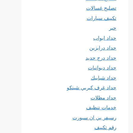
تصليح غسالات
تكييف سيارات
حبر
حداد ابواب
حداد درابزين
حداد درج حديد
حداد ديوانيات
حداد شبابيك
حداد غرف كيربي شينكو
حداد مظلات
خدمات تنظيف
رسيفر بي ان سبورت
رقم تكييف