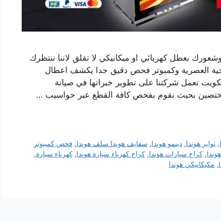
وشعورك بعطل كهربائي او ميكانيكي لا تقلق لاننا ننتظرك
وجية العصرية وكمبوتر فحص دقيق جدا يكشف اعطال
لكويت تعمل شركتنا على تطوير خبراتها في صيانة
ختصين بحيث نقوم بفحص كافة القطع عبر حواسيب …
,
تواير هوندا
,
دينمو هوندا
,
سفايف هوندا سلف هوندا
,
فحص كمبيوتر
وندا
,
كراج سيارات هوندا
,
كراج كهرباء سيارة هوندا
,
كهرباء سيارة
,
,
مكيكانيكي هوندا