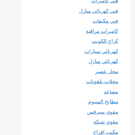
فني كاميرات
فني كهربائي منازل
فني مكيفات
كاميرات مراقبة
كراج الكويت
كهربائي سيارات
كهربائي منازل
محل عصير
محلات تلفونات
مصاعد
مطابخ المنيوم
مقوي سيرفس
مقوي شبكة
مكتب افراح