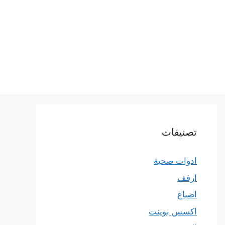
تصنيفات
ادوات صحية
ارفف
اصباغ
اكسس بوينت