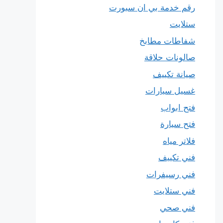
رقم خدمة بي ان سبورت
ستلايت
شفاطات مطابخ
صالونات حلاقة
صيانة تكييف
غسيل سيارات
فتح ابواب
فتح سيارة
فلاتر مياه
فني تكييف
فني رسيفرات
فني ستلايت
فني صحي