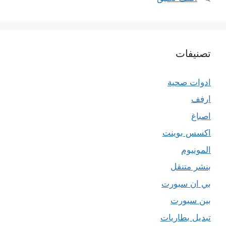
تصنيفات
ادوات صحية
ارفف
اصباغ
اكسس بوينت
المونيوم
بنشر متنقل
بي ان سبورت
بين سبورت
تبديل بطاريات