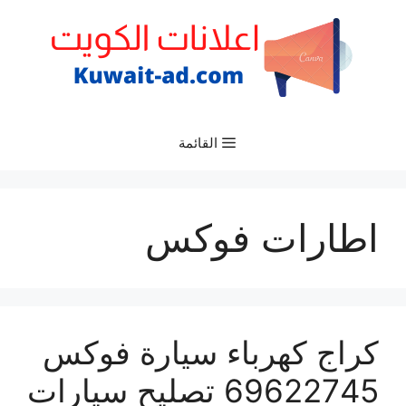
نتقل
لى
لمحتوى
القائمة
اطارات فوكس
كراج كهرباء سيارة فوكس
69622745 تصليح سيارات