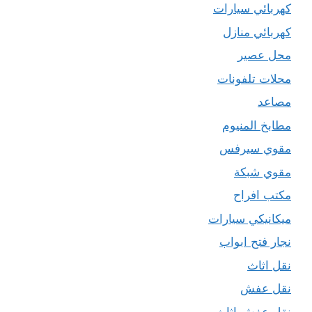
كهربائي سيارات
كهربائي منازل
محل عصير
محلات تلفونات
مصاعد
مطابخ المنيوم
مقوي سيرفس
مقوي شبكة
مكتب افراح
ميكانيكي سيارات
نجار فتح ابواب
نقل اثاث
نقل عفش
نقل عفش اثاث