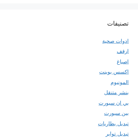
تصنيفات
ادوات صحية
ارفف
اصباغ
اكسس بوينت
المونيوم
بنشر متنقل
بي ان سبورت
بين سبورت
تبديل بطاريات
تبديل تواير