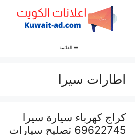
نتقل
لى
لمحتوى
القائمة
اطارات سيرا
كراج كهرباء سيارة سيرا
69622745 تصليح سيارات