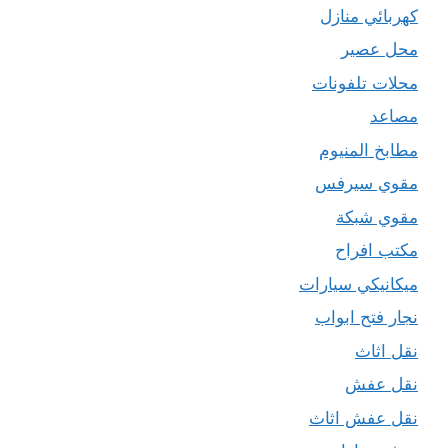
كهربائي منازل
محل عصير
محلات تلفونات
مصاعد
مطابخ المنيوم
مقوي سيرفس
مقوي شبكة
مكتب افراح
ميكانيكي سيارات
نجار فتح ابواب
نقل اثاث
نقل عفش
نقل عفش اثاث