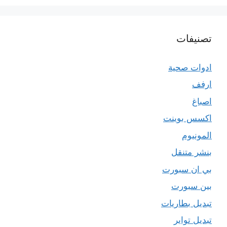
تصنيفات
ادوات صحية
ارفف
اصباغ
اكسس بوينت
المونيوم
بنشر متنقل
بي ان سبورت
بين سبورت
تبديل بطاريات
تبديل تواير