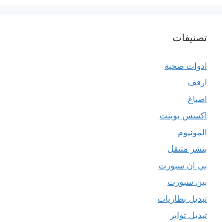
تصنيفات
ادوات صحية
ارفف
اصباغ
اكسس بوينت
المونيوم
بنشر متنقل
بي ان سبورت
بين سبورت
تبديل بطاريات
تبديل تواير