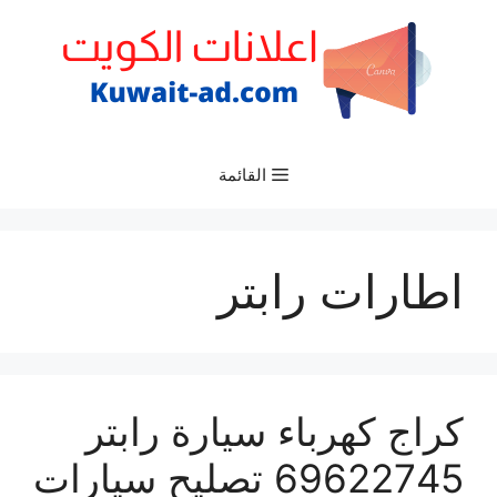
نتقل
لى
لمحتوى
القائمة
اطارات رابتر
كراج كهرباء سيارة رابتر
69622745 تصليح سيارات