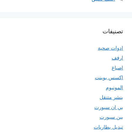
تصنيفات
ادوات صحية
ارفف
اصباغ
اكسس بوينت
المونيوم
بنشر متنقل
بي ان سبورت
بين سبورت
تبديل بطاريات