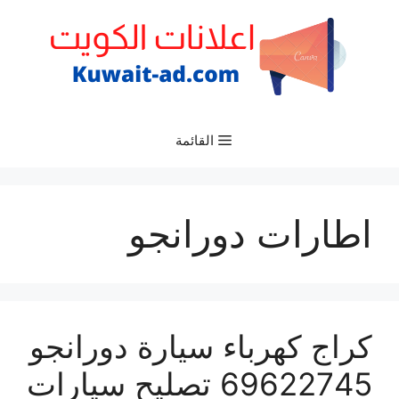
نتقل
لى
لمحتوى
القائمة
اطارات دورانجو
كراج كهرباء سيارة دورانجو
69622745 تصليح سيارات