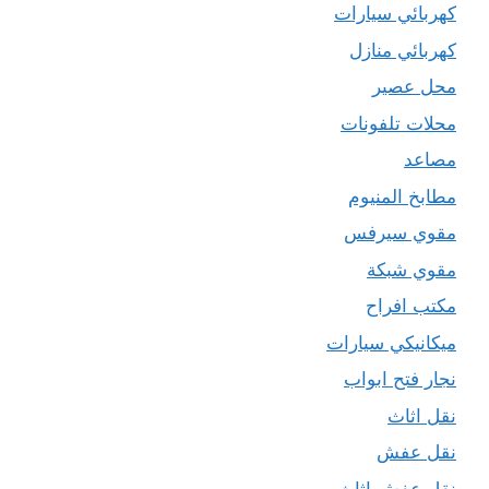
كهربائي سيارات
كهربائي منازل
محل عصير
محلات تلفونات
مصاعد
مطابخ المنيوم
مقوي سيرفس
مقوي شبكة
مكتب افراح
ميكانيكي سيارات
نجار فتح ابواب
نقل اثاث
نقل عفش
نقل عفش اثاث