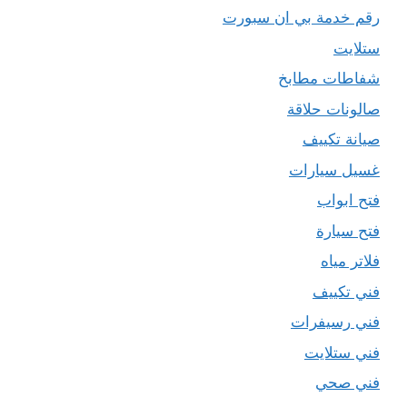
رقم خدمة بي ان سبورت
ستلايت
شفاطات مطابخ
صالونات حلاقة
صيانة تكييف
غسيل سيارات
فتح ابواب
فتح سيارة
فلاتر مياه
فني تكييف
فني رسيفرات
فني ستلايت
فني صحي