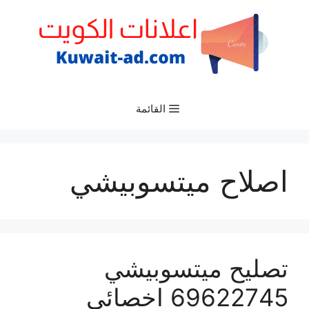
نتقل
لى
لمحتوى
القائمة
اصلاح ميتسوبيشي
تصليح ميتسوبيشي
69622745 اخصائي