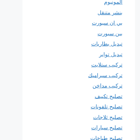
المونيوم
بنشر متنقل
بي ان سبورت
بين سبورت
تبديل بطاريات
تبديل تواير
تركيب ستلايت
تركيب سيراميك
تركيب مداخن
تصليح تكييف
تصليح تلفونات
تصليح ثلاجات
تصليح سيارات
تصليح طباخات