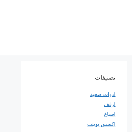
تصنيفات
ادوات صحية
ارفف
اصباغ
اكسس بوينت