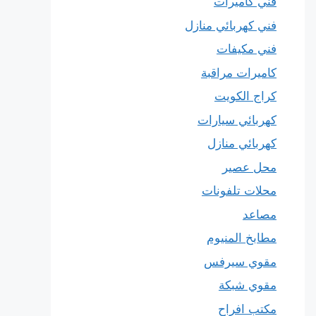
فني كاميرات
فني كهربائي منازل
فني مكيفات
كاميرات مراقبة
كراج الكويت
كهربائي سيارات
كهربائي منازل
محل عصير
محلات تلفونات
مصاعد
مطابخ المنيوم
مقوي سيرفس
مقوي شبكة
مكتب افراح