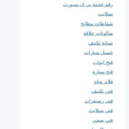
رقم خدمة بي ان سبورت
ستلايت
شفاطات مطابخ
صالونات حلاقة
صيانة تكييف
غسيل سيارات
فتح ابواب
فتح سيارة
فلاتر مياه
فني تكييف
فني رسيفرات
فني ستلايت
فني صحي