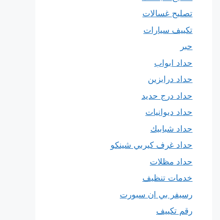
تصليح غسالات
تكييف سيارات
حبر
حداد ابواب
حداد درابزين
حداد درج حديد
حداد ديوانيات
حداد شبابيك
حداد غرف كيربي شينكو
حداد مظلات
خدمات تنظيف
رسيفر بي ان سبورت
رقم تكييف