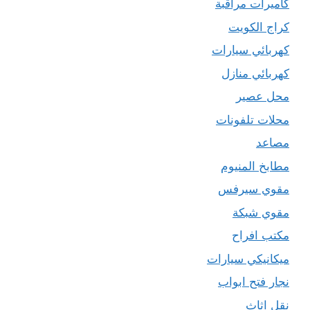
كاميرات مراقبة
كراج الكويت
كهربائي سيارات
كهربائي منازل
محل عصير
محلات تلفونات
مصاعد
مطابخ المنيوم
مقوي سيرفس
مقوي شبكة
مكتب افراح
ميكانيكي سيارات
نجار فتح ابواب
نقل اثاث