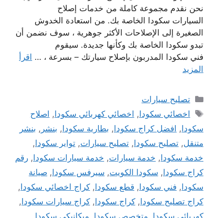
نحن نقدم مجموعة كاملة من خدمات إصلاح
السيارات سكودا الخاصة بك. من استعادة الخدوش
الصغيرة إلى الإصلاحات الأكثر جوهرية ، سوف نضمن أن
تبدو سكودا الخاصة بك وكأنها جديدة. سيقوم
فني سكودا المدربون بإصلاح سيارتك – بسرعة ، …
اقرأ
المزيد
التصنيفات
تصليح سيارات
الوسوم
اخصائي سكودا
,
اخصائي كهربائي سكودا
,
اصلاح
سكودا
,
افضل كراج سكودا
,
بطارية سكودا
,
بنشر
,
بنشر
متنقل
,
تصليح سكودا
,
تصليح سيارات
,
تواير سكودا
,
خدمة سكودا
,
خدمة سيارات
,
خدمة سيارات سكودا
,
رقم
كراج سكودا
,
سكودا الكويت
,
سيرفس سكودا
,
صيانة
سكودا
,
فني سكودا
,
قطع سكودا
,
كراج اخصائي سكودا
,
كراج تصليح سكودا
,
كراج سكودا
,
كراج سيارات سكودا
,
كهربائي سكودا
,
متخصص سكودا
,
ميكانيكي سكودا
,