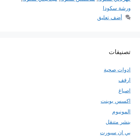
ورشة سكودا
أضف تعليق
تصنيفات
ادوات صحية
ارفف
اصباغ
اكسس بوينت
المونيوم
بنشر متنقل
بي ان سبورت