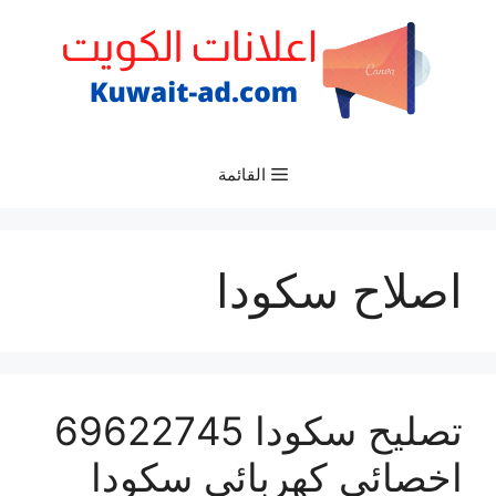
نتقل
لى
لمحتوى
القائمة
اصلاح سكودا
تصليح سكودا 69622745
اخصائي كهربائي سكودا