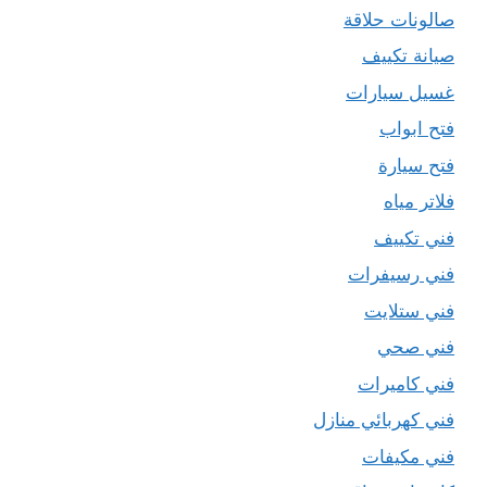
صالونات حلاقة
صيانة تكييف
غسيل سيارات
فتح ابواب
فتح سيارة
فلاتر مياه
فني تكييف
فني رسيفرات
فني ستلايت
فني صحي
فني كاميرات
فني كهربائي منازل
فني مكيفات