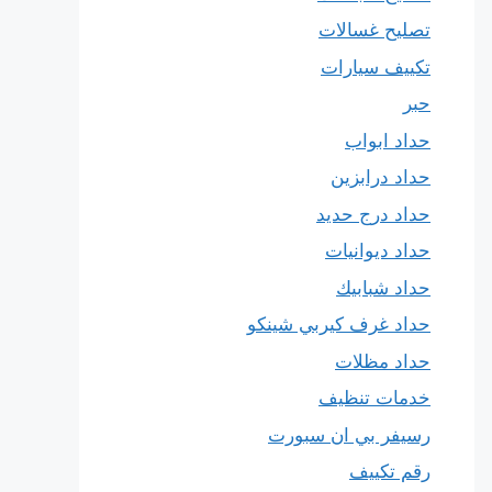
تصليح غسالات
تكييف سيارات
حبر
حداد ابواب
حداد درابزين
حداد درج حديد
حداد ديوانيات
حداد شبابيك
حداد غرف كيربي شينكو
حداد مظلات
خدمات تنظيف
رسيفر بي ان سبورت
رقم تكييف