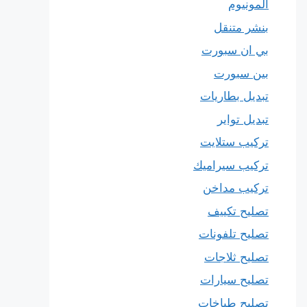
المونيوم
بنشر متنقل
بي ان سبورت
بين سبورت
تبديل بطاريات
تبديل تواير
تركيب ستلايت
تركيب سيراميك
تركيب مداخن
تصليح تكييف
تصليح تلفونات
تصليح ثلاجات
تصليح سيارات
تصليح طباخات