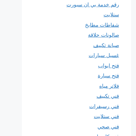
رقم خدمة بي ان سبورت
ستلايت
شفاطات مطابخ
صالونات حلاقة
صيانة تكييف
غسيل سيارات
فتح ابواب
فتح سيارة
فلاتر مياه
فني تكييف
فني رسيفرات
فني ستلايت
فني صحي