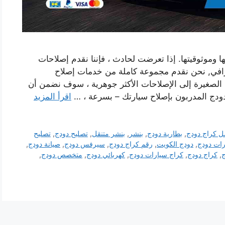
 وموثوقيتها. إذا تعرضت لحادث ، فإننا نقدم إصلاحات
افي, نحن نقدم مجموعة كاملة من خدمات إصلاح
الصغيرة إلى الإصلاحات الأكثر جوهرية ، سوف نضمن أن
دودج المدربون بإصلاح سيارتك – بسرعة ، …
اقرأ المزيد
ل كراج دودج
,
بطارية دودج
,
بنشر
,
بنشر متنقل
,
تصليح دودج
,
تصليح
ات دودج
,
دودج الكويت
,
رقم كراج دودج
,
سيرفس دودج
,
صيانة دودج
,
ج
,
كراج دودج
,
كراج سيارات دودج
,
كهربائي دودج
,
متخصص دودج
,