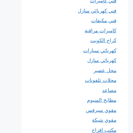
فني كاميرات
فني كهربائي منازل
فني مكيفات
كاميرات مراقبة
كراج الكويت
كهربائي سيارات
كهربائي منازل
محل عصير
محلات تلفونات
مصاعد
مطابخ المنيوم
مقوي سيرفس
مقوي شبكة
مكتب افراح