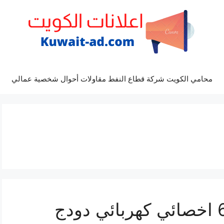
محامي الكويت شركة قطاع النفط مقاولات أحوال شخصية عمالي
تصليح دودج 69622745 اخصائي كهربائي دودج