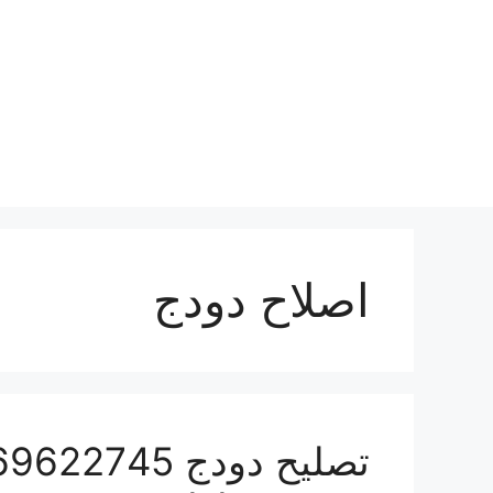
نتقل
لى
لمحتوى
اصلاح دودج