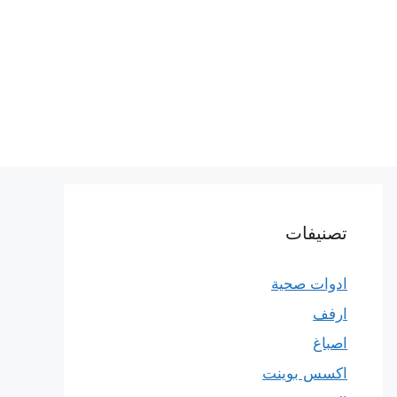
تصنيفات
ادوات صحية
ارفف
اصباغ
اكسس بوينت