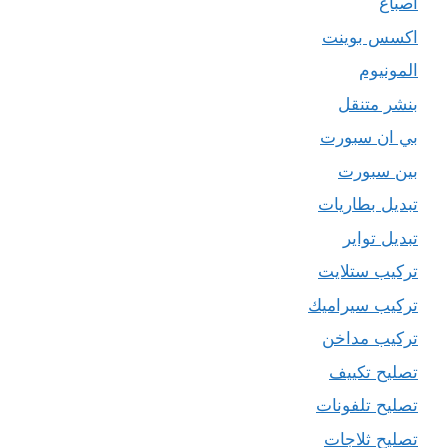
اصباغ
اكسس بوينت
المونيوم
بنشر متنقل
بي ان سبورت
بين سبورت
تبديل بطاريات
تبديل تواير
تركيب ستلايت
تركيب سيراميك
تركيب مداخن
تصليح تكييف
تصليح تلفونات
تصليح ثلاجات