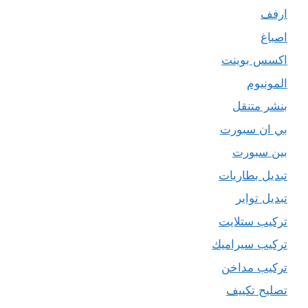
ارفف
اصباغ
اكسس بوينت
المونيوم
بنشر متنقل
بي ان سبورت
بين سبورت
تبديل بطاريات
تبديل تواير
تركيب ستلايت
تركيب سيراميك
تركيب مداخن
تصليح تكييف