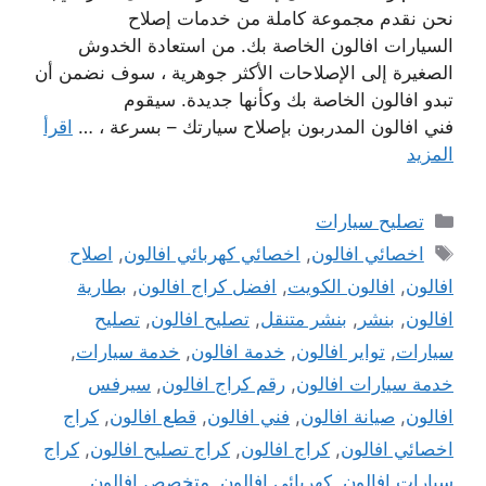
نحن نقدم مجموعة كاملة من خدمات إصلاح
السيارات افالون الخاصة بك. من استعادة الخدوش
الصغيرة إلى الإصلاحات الأكثر جوهرية ، سوف نضمن أن
تبدو افالون الخاصة بك وكأنها جديدة. سيقوم
فني افالون المدربون بإصلاح سيارتك – بسرعة ، …
اقرأ
المزيد
التصنيفات
تصليح سيارات
الوسوم
اخصائي افالون
,
اخصائي كهربائي افالون
,
اصلاح
افالون
,
افالون الكويت
,
افضل كراج افالون
,
بطارية
افالون
,
بنشر
,
بنشر متنقل
,
تصليح افالون
,
تصليح
سيارات
,
تواير افالون
,
خدمة افالون
,
خدمة سيارات
,
خدمة سيارات افالون
,
رقم كراج افالون
,
سيرفس
افالون
,
صيانة افالون
,
فني افالون
,
قطع افالون
,
كراج
اخصائي افالون
,
كراج افالون
,
كراج تصليح افالون
,
كراج
سيارات افالون
,
كهربائي افالون
,
متخصص افالون
,