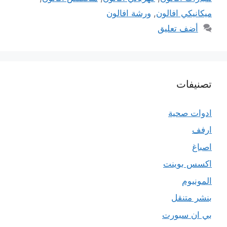
ميكانيكي افالون
,
ورشة افالون
أضف تعليق
تصنيفات
ادوات صحية
ارفف
اصباغ
اكسس بوينت
المونيوم
بنشر متنقل
بي ان سبورت