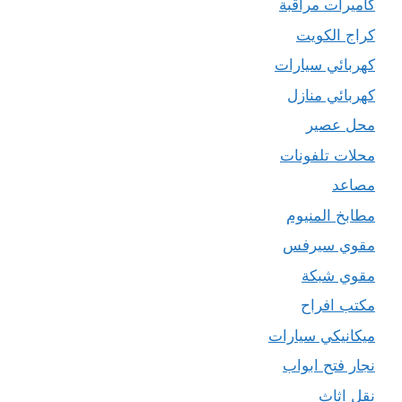
كاميرات مراقبة
كراج الكويت
كهربائي سيارات
كهربائي منازل
محل عصير
محلات تلفونات
مصاعد
مطابخ المنيوم
مقوي سيرفس
مقوي شبكة
مكتب افراح
ميكانيكي سيارات
نجار فتح ابواب
نقل اثاث