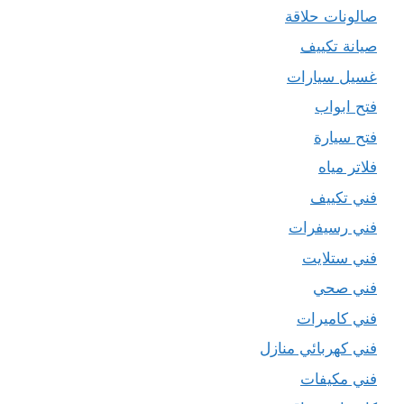
صالونات حلاقة
صيانة تكييف
غسيل سيارات
فتح ابواب
فتح سيارة
فلاتر مياه
فني تكييف
فني رسيفرات
فني ستلايت
فني صحي
فني كاميرات
فني كهربائي منازل
فني مكيفات