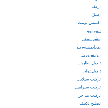
ارفف
اصباغ
اكسس بوينت
المونيوم
بنشر متنقل
بي ان سبورت
بين سبورت
تبديل بطاريات
تبديل تواير
تركيب ستلايت
تركيب سيراميك
تركيب مداخن
تصليح تكييف