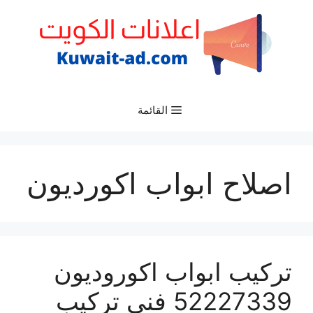
نتقل
لى
لمحتوى
القائمة
اصلاح ابواب اكورديون
تركيب ابواب اكوروديون
52227339 فني تركيب