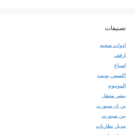
تصنيفات
ادوات صحية
ارفف
اصباغ
اكسس بوينت
المونيوم
بنشر متنقل
بي ان سبورت
بين سبورت
تبديل بطاريات