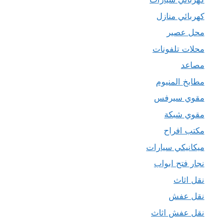
كهربائي منازل
محل عصير
محلات تلفونات
مصاعد
مطابخ المنيوم
مقوي سيرفس
مقوي شبكة
مكتب افراح
ميكانيكي سيارات
نجار فتح ابواب
نقل اثاث
نقل عفش
نقل عفش اثاث