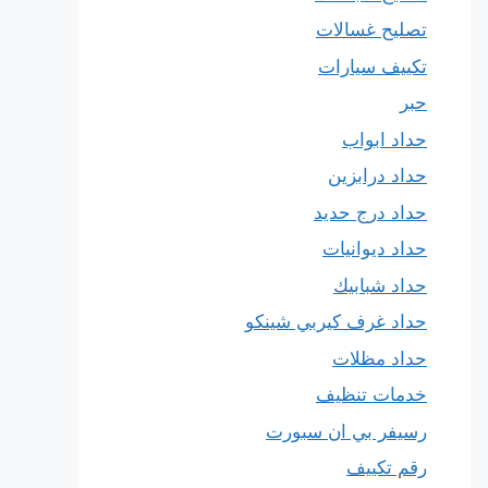
تصليح غسالات
تكييف سيارات
حبر
حداد ابواب
حداد درابزين
حداد درج حديد
حداد ديوانيات
حداد شبابيك
حداد غرف كيربي شينكو
حداد مظلات
خدمات تنظيف
رسيفر بي ان سبورت
رقم تكييف