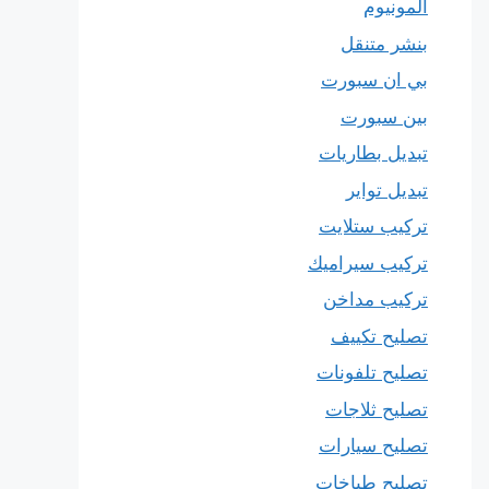
المونيوم
بنشر متنقل
بي ان سبورت
بين سبورت
تبديل بطاريات
تبديل تواير
تركيب ستلايت
تركيب سيراميك
تركيب مداخن
تصليح تكييف
تصليح تلفونات
تصليح ثلاجات
تصليح سيارات
تصليح طباخات