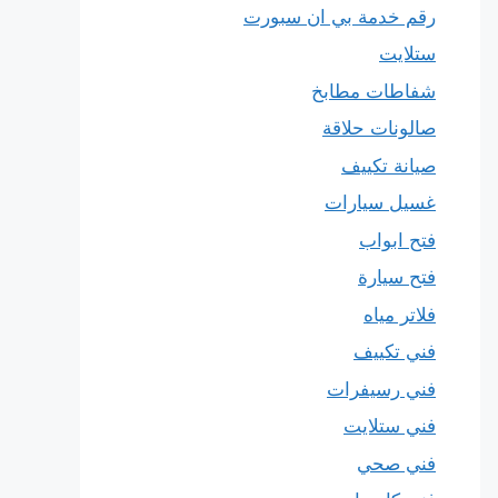
رقم خدمة بي ان سبورت
ستلايت
شفاطات مطابخ
صالونات حلاقة
صيانة تكييف
غسيل سيارات
فتح ابواب
فتح سيارة
فلاتر مياه
فني تكييف
فني رسيفرات
فني ستلايت
فني صحي