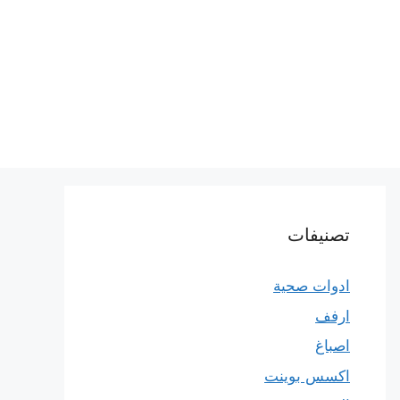
تصنيفات
ادوات صحية
ارفف
اصباغ
اكسس بوينت