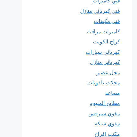
فني كاميرات
فني كهربائي منازل
فني مكيفات
كاميرات مراقبة
كراج الكويت
كهربائي سيارات
كهربائي منازل
محل عصير
محلات تلفونات
مصاعد
مطابخ المنيوم
مقوي سيرفس
مقوي شبكة
مكتب افراح