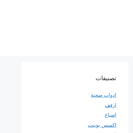
تصنيفات
ادوات صحية
ارفف
اصباغ
اكسس بوينت