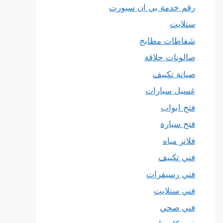
رقم خدمة بي ان سبورت
ستلايت
شفاطات مطابخ
صالونات حلاقة
صيانة تكييف
غسيل سيارات
فتح ابواب
فتح سيارة
فلاتر مياه
فني تكييف
فني رسيفرات
فني ستلايت
فني صحي