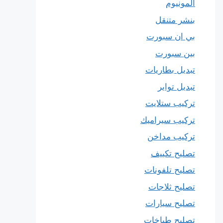
المونيوم
بنشر متنقل
بي ان سبورت
بين سبورت
تبديل بطاريات
تبديل تواير
تركيب ستلايت
تركيب سيراميك
تركيب مداخن
تصليح تكييف
تصليح تلفونات
تصليح ثلاجات
تصليح سيارات
تصليح طباخات