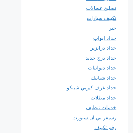
تصليح غسالات
تكييف سيارات
حبر
حداد ابواب
حداد درابزين
حداد درج حديد
حداد ديوانيات
حداد شبابيك
حداد غرف كيربي شينكو
حداد مظلات
خدمات تنظيف
رسيفر بي ان سبورت
رقم تكييف