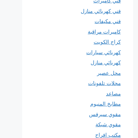
فني كاميرات
فني كهربائي منازل
فني مكيفات
كاميرات مراقبة
كراج الكويت
كهربائي سيارات
كهربائي منازل
محل عصير
محلات تلفونات
مصاعد
مطابخ المنيوم
مقوي سيرفس
مقوي شبكة
مكتب افراح