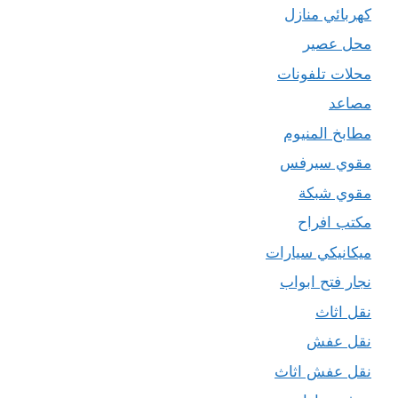
كهربائي منازل
محل عصير
محلات تلفونات
مصاعد
مطابخ المنيوم
مقوي سيرفس
مقوي شبكة
مكتب افراح
ميكانيكي سيارات
نجار فتح ابواب
نقل اثاث
نقل عفش
نقل عفش اثاث