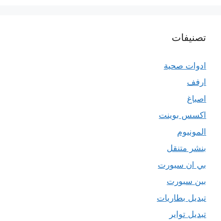
تصنيفات
ادوات صحية
ارفف
اصباغ
اكسس بوينت
المونيوم
بنشر متنقل
بي ان سبورت
بين سبورت
تبديل بطاريات
تبديل تواير