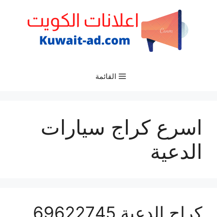
نتقل
لى
لمحتوى
القائمة
اسرع كراج سيارات
الدعية
كراج الدعية 69622745