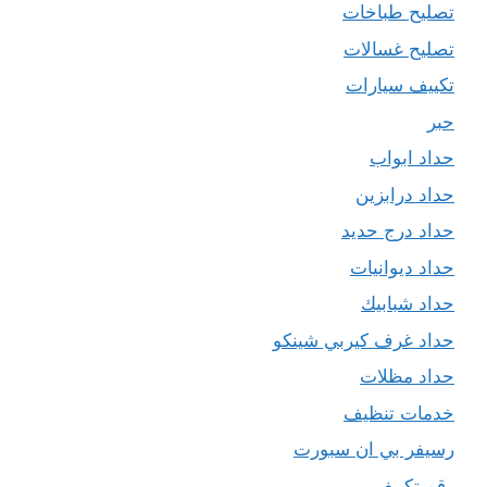
تصليح طباخات
تصليح غسالات
تكييف سيارات
حبر
حداد ابواب
حداد درابزين
حداد درج حديد
حداد ديوانيات
حداد شبابيك
حداد غرف كيربي شينكو
حداد مظلات
خدمات تنظيف
رسيفر بي ان سبورت
رقم تكييف