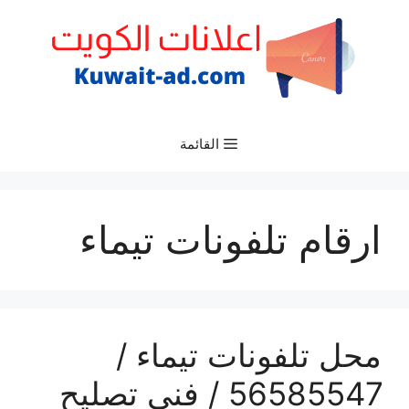
نتقل
لى
لمحتوى
القائمة
ارقام تلفونات تيماء
محل تلفونات تيماء /
56585547 / فني تصليح