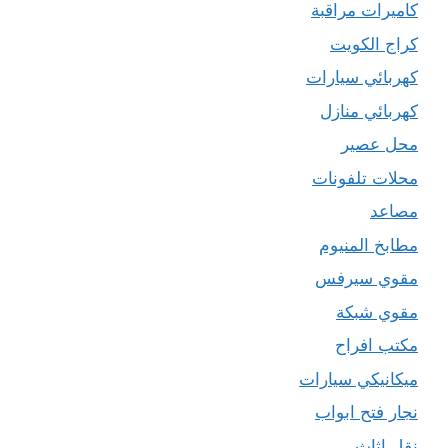
كاميرات مراقبة
كراج الكويت
كهربائي سيارات
كهربائي منازل
محل عصير
محلات تلفونات
مصاعد
مطابخ المنيوم
مقوي سيرفس
مقوي شبكة
مكتب افراح
ميكانيكي سيارات
نجار فتح ابواب
نقل اثاث