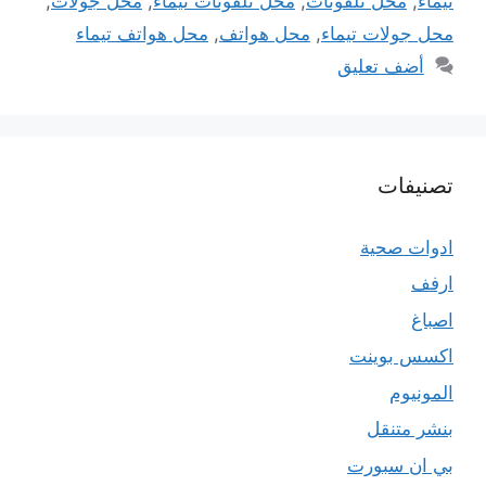
تيماء
,
محل تلفونات
,
محل تلفونات تيماء
,
محل جولات
,
محل جولات تيماء
,
محل هواتف
,
محل هواتف تيماء
أضف تعليق
تصنيفات
ادوات صحية
ارفف
اصباغ
اكسس بوينت
المونيوم
بنشر متنقل
بي ان سبورت