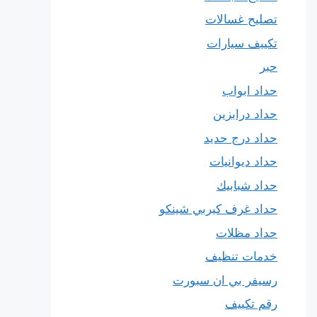
تصليح غسالات
تكييف سيارات
حبر
حداد ابواب
حداد درابزين
حداد درج حديد
حداد ديوانيات
حداد شبابيك
حداد غرف كيربي شينكو
حداد مظلات
خدمات تنظيف
رسيفر بي ان سبورت
رقم تكييف