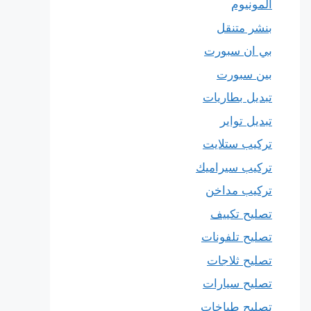
المونيوم
بنشر متنقل
بي ان سبورت
بين سبورت
تبديل بطاريات
تبديل تواير
تركيب ستلايت
تركيب سيراميك
تركيب مداخن
تصليح تكييف
تصليح تلفونات
تصليح ثلاجات
تصليح سيارات
تصليح طباخات