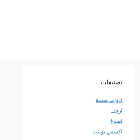
تصنيفات
ادوات صحية
ارفف
اصباغ
اكسس بوينت