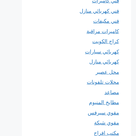
فني كاميرات
فني كهربائي منازل
فني مكيفات
كاميرات مراقبة
كراج الكويت
كهربائي سيارات
كهربائي منازل
محل عصير
محلات تلفونات
مصاعد
مطابخ المنيوم
مقوي سيرفس
مقوي شبكة
مكتب افراح