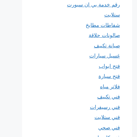
رقم خدمة بي ان سبورت
ستلايت
شفاطات مطابخ
صالونات حلاقة
صيانة تكييف
غسيل سيارات
فتح ابواب
فتح سيارة
فلاتر مياه
فني تكييف
فني رسيفرات
فني ستلايت
فني صحي