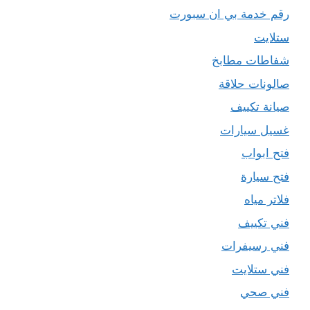
رقم خدمة بي ان سبورت
ستلايت
شفاطات مطابخ
صالونات حلاقة
صيانة تكييف
غسيل سيارات
فتح ابواب
فتح سيارة
فلاتر مياه
فني تكييف
فني رسيفرات
فني ستلايت
فني صحي