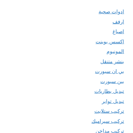
ادوات صحية
ارفف
اصباغ
اكسس بوينت
المونيوم
بنشر متنقل
بي ان سبورت
بين سبورت
تبديل بطاريات
تبديل تواير
تركيب ستلايت
تركيب سيراميك
تركيب مداخن