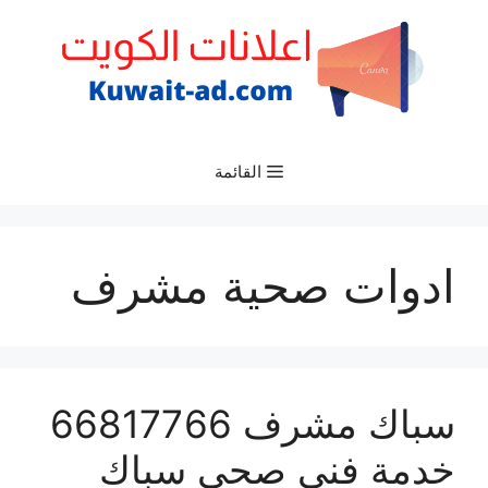
نتقل
لى
لمحتوى
القائمة
ادوات صحية مشرف
سباك مشرف 66817766
خدمة فني صحي سباك