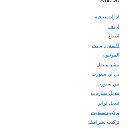
تصنيفات
ادوات صحية
ارفف
اصباغ
اكسس بوينت
المونيوم
بنشر متنقل
بي ان سبورت
بين سبورت
تبديل بطاريات
تبديل تواير
تركيب ستلايت
تركيب سيراميك