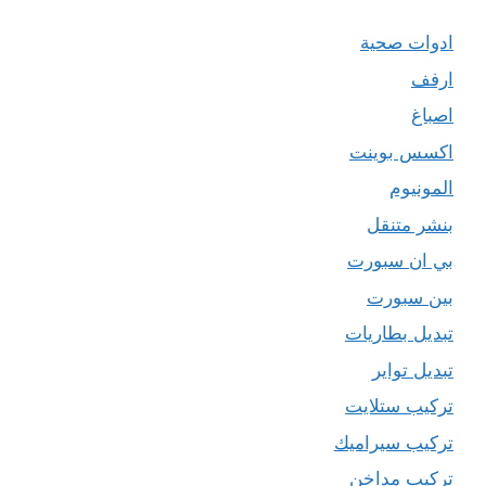
ادوات صحية
ارفف
اصباغ
اكسس بوينت
المونيوم
بنشر متنقل
بي ان سبورت
بين سبورت
تبديل بطاريات
تبديل تواير
تركيب ستلايت
تركيب سيراميك
تركيب مداخن