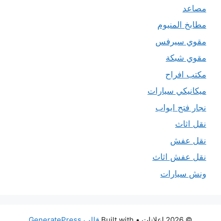
مصاعد
مطابخ المنيوم
مقوي سيرفس
مقوي شبكة
مكتب افراح
ميكانيكي سيارات
نجار فتح ابواب
نقل اثاث
نقل عفش
نقل عفش اثاث
ونش سيارات
© 2026 اعلانات
• Built with
قالب GeneratePress