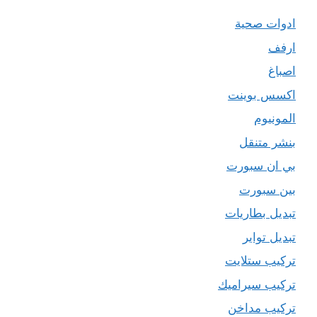
ادوات صحية
ارفف
اصباغ
اكسس بوينت
المونيوم
بنشر متنقل
بي ان سبورت
بين سبورت
تبديل بطاريات
تبديل تواير
تركيب ستلايت
تركيب سيراميك
تركيب مداخن