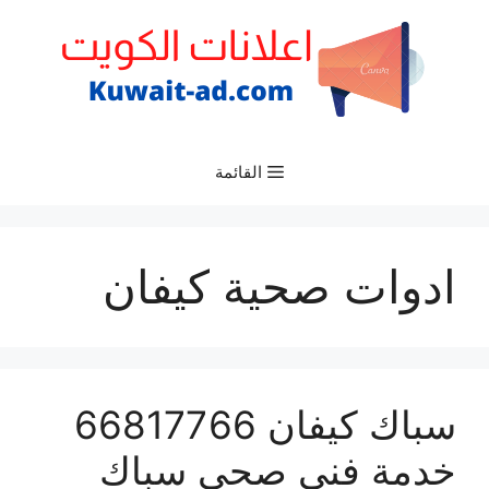
نتقل
لى
لمحتوى
القائمة
ادوات صحية كيفان
سباك كيفان 66817766
خدمة فني صحي سباك