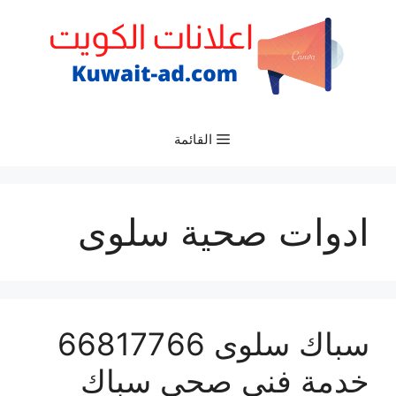
نتقل
لى
لمحتوى
القائمة
ادوات صحية سلوى
سباك سلوى 66817766
خدمة فني صحي سباك