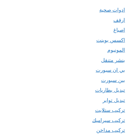
ادوات صحية
ارفف
اصباغ
اكسس بوينت
المونيوم
بنشر متنقل
بي ان سبورت
بين سبورت
تبديل بطاريات
تبديل تواير
تركيب ستلايت
تركيب سيراميك
تركيب مداخن