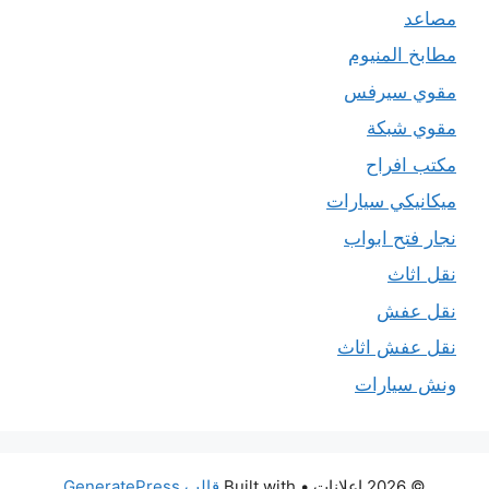
مصاعد
مطابخ المنيوم
مقوي سيرفس
مقوي شبكة
مكتب افراح
ميكانيكي سيارات
نجار فتح ابواب
نقل اثاث
نقل عفش
نقل عفش اثاث
ونش سيارات
© 2026 اعلانات
• Built with
قالب GeneratePress