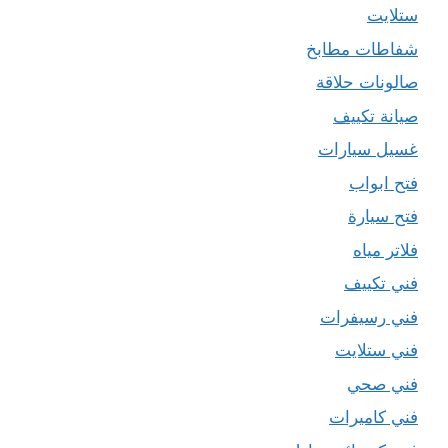
ستلايت
شفاطات مطابخ
صالونات حلاقة
صيانة تكييف
غسيل سيارات
فتح ابواب
فتح سيارة
فلاتر مياه
فني تكييف
فني رسيفرات
فني ستلايت
فني صحي
فني كاميرات