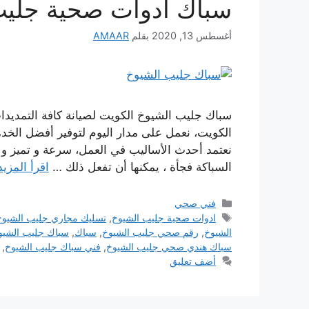
سباك ادوات صحية جليب
أغسطس 13, 2020
بقلم
AMAAR
سباك جليب الشيوخ الكويت لصيانة كافة التمديدا
الكويت، نعمل على مدار اليوم لتوفير أفضل الخد
نعتمد أحدث الأساليب في العمل، سرعة و تميز و
السباكة فجأة ، يمكنها أن تفعل ذلك …
اقرأ المزيد
التصنيفات
فني صحي
الوسوم
ادوات صحية جليب الشيوخ
,
تسليك مجاري جليب الشيوخ
الشيوخ
,
رقم صحي جليب الشيوخ
,
سباك
,
سباك جليب الشيو
سباك هندي صحي جليب الشيوخ
,
فني سباك جليب الشيوخ
,
أضف تعليق