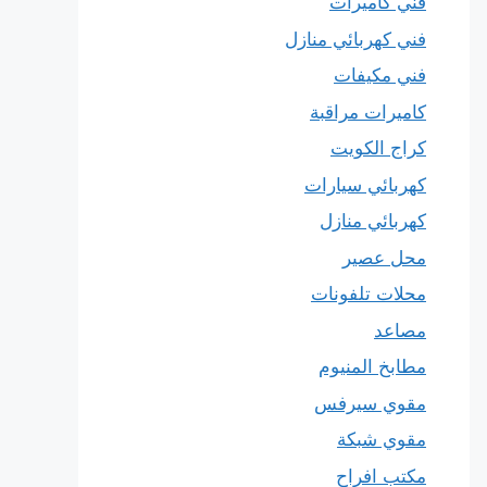
فني كاميرات
فني كهربائي منازل
فني مكيفات
كاميرات مراقبة
كراج الكويت
كهربائي سيارات
كهربائي منازل
محل عصير
محلات تلفونات
مصاعد
مطابخ المنيوم
مقوي سيرفس
مقوي شبكة
مكتب افراح