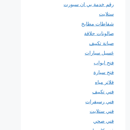
رقم خدمة بي ان سبورت
ستلايت
شفاطات مطابخ
صالونات حلاقة
صيانة تكييف
غسيل سيارات
فتح ابواب
فتح سيارة
فلاتر مياه
فني تكييف
فني رسيفرات
فني ستلايت
فني صحي