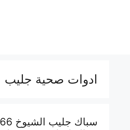
نتقل
لى
لمحتوى
ادوات صحية جليب ا