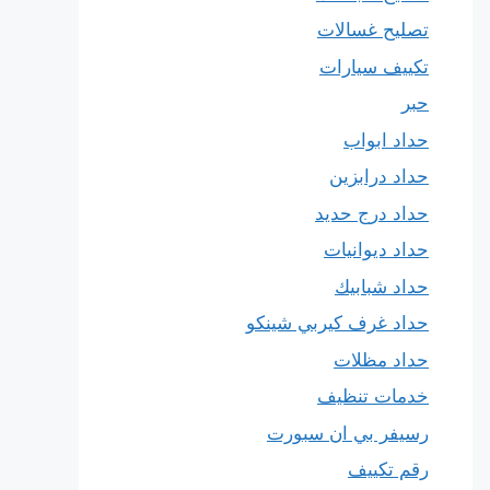
تصليح غسالات
تكييف سيارات
حبر
حداد ابواب
حداد درابزين
حداد درج حديد
حداد ديوانيات
حداد شبابيك
حداد غرف كيربي شينكو
حداد مظلات
خدمات تنظيف
رسيفر بي ان سبورت
رقم تكييف