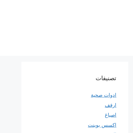
تصنيفات
ادوات صحية
ارفف
اصباغ
اكسس بوينت