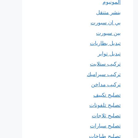
المونيوم
بنشر متنقل
بي ان سبورت
بين سبورت
تبديل بطاريات
تبديل تواير
تركيب ستلايت
تركيب سيراميك
تركيب مداخن
تصليح تكييف
تصليح تلفونات
تصليح ثلاجات
تصليح سيارات
تصليح طباخات