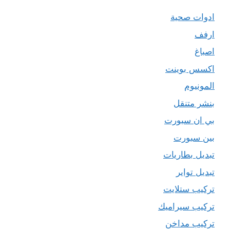
ادوات صحية
ارفف
اصباغ
اكسس بوينت
المونيوم
بنشر متنقل
بي ان سبورت
بين سبورت
تبديل بطاريات
تبديل تواير
تركيب ستلايت
تركيب سيراميك
تركيب مداخن