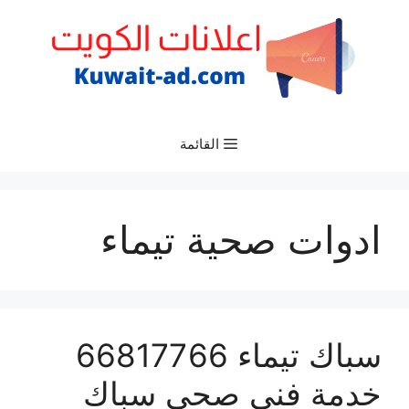
نتقل
لى
لمحتوى
القائمة
ادوات صحية تيماء
سباك تيماء 66817766
خدمة فني صحي سباك