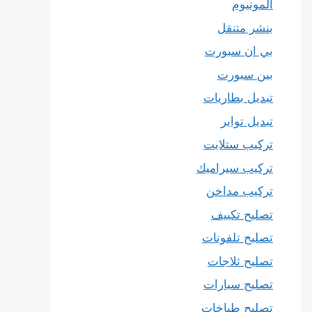
المونيوم
بنشر متنقل
بي ان سبورت
بين سبورت
تبديل بطاريات
تبديل تواير
تركيب ستلايت
تركيب سيراميك
تركيب مداخن
تصليح تكييف
تصليح تلفونات
تصليح ثلاجات
تصليح سيارات
تصليح طباخات