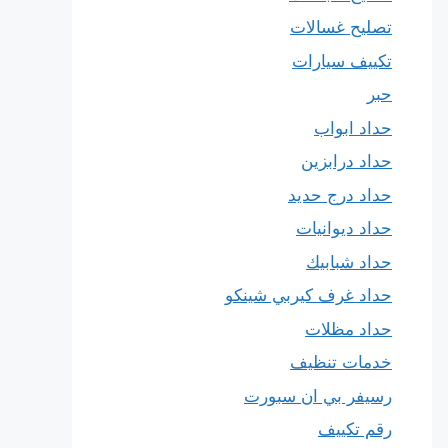
تصليح غسالات
تكييف سيارات
حبر
حداد ابواب
حداد درابزين
حداد درج حديد
حداد ديوانيات
حداد شبابيك
حداد غرف كيربي شينكو
حداد مظلات
خدمات تنظيف
رسيفر بي ان سبورت
رقم تكييف