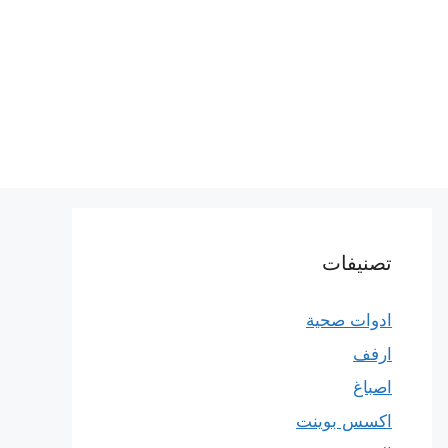
تصنيفات
ادوات صحية
ارفف
اصباغ
اكسس بوينت