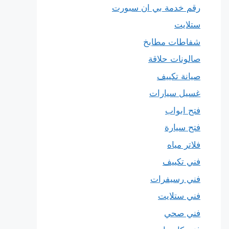
رقم خدمة بي ان سبورت
ستلايت
شفاطات مطابخ
صالونات حلاقة
صيانة تكييف
غسيل سيارات
فتح ابواب
فتح سيارة
فلاتر مياه
فني تكييف
فني رسيفرات
فني ستلايت
فني صحي