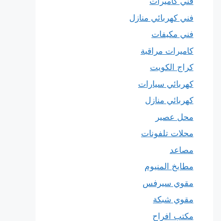
فني كاميرات
فني كهربائي منازل
فني مكيفات
كاميرات مراقبة
كراج الكويت
كهربائي سيارات
كهربائي منازل
محل عصير
محلات تلفونات
مصاعد
مطابخ المنيوم
مقوي سيرفس
مقوي شبكة
مكتب افراح