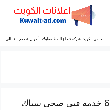
محامي الكويت شركة قطاع النفط مقاولات أحوال شخصية عمالي
سباك الوفرة 66817766 خدمة فني صحي سباك