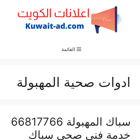
نتقل
لى
لمحتوى
القائمة
ادوات صحية المهبولة
سباك المهبولة 66817766
خدمة فني صحي سباك