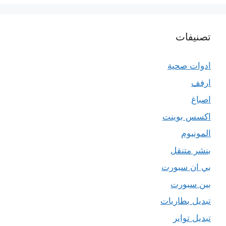
تصنيفات
ادوات صحية
ارفف
اصباغ
اكسس بوينت
المونيوم
بنشر متنقل
بي ان سبورت
بين سبورت
تبديل بطاريات
تبديل تواير