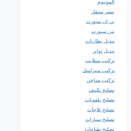
المونيوم
بنشر متنقل
بي ان سبورت
بين سبورت
تبديل بطاريات
تبديل تواير
تركيب ستلايت
تركيب سيراميك
تركيب مداخن
تصليح تكييف
تصليح تلفونات
تصليح ثلاجات
تصليح سيارات
تصليح طباخات