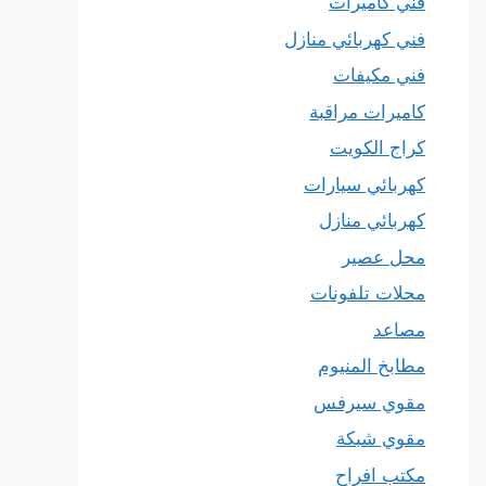
فني كاميرات
فني كهربائي منازل
فني مكيفات
كاميرات مراقبة
كراج الكويت
كهربائي سيارات
كهربائي منازل
محل عصير
محلات تلفونات
مصاعد
مطابخ المنيوم
مقوي سيرفس
مقوي شبكة
مكتب افراح