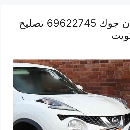
كراج كهرباء سيارة نيسان جوك 69622745 تصليح
ويت