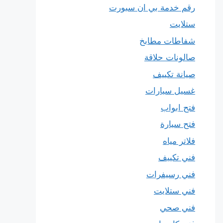
رقم خدمة بي ان سبورت
ستلايت
شفاطات مطابخ
صالونات حلاقة
صيانة تكييف
غسيل سيارات
فتح ابواب
فتح سيارة
فلاتر مياه
فني تكييف
فني رسيفرات
فني ستلايت
فني صحي