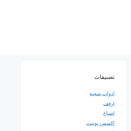
تصنيفات
ادوات صحية
ارفف
اصباغ
اكسس بوينت