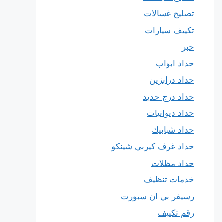
تصليح غسالات
تكييف سيارات
حبر
حداد ابواب
حداد درابزين
حداد درج حديد
حداد ديوانيات
حداد شبابيك
حداد غرف كيربي شينكو
حداد مظلات
خدمات تنظيف
رسيفر بي ان سبورت
رقم تكييف