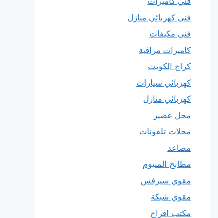
فني كاميرات
فني كهربائي منازل
فني مكيفات
كاميرات مراقبة
كراج الكويت
كهربائي سيارات
كهربائي منازل
محل عصير
محلات تلفونات
مصاعد
مطابخ المنيوم
مقوي سيرفس
مقوي شبكة
مكتب افراح