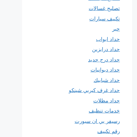
تصليح غسالات
تكييف سيارات
حبر
حداد ابواب
حداد درابزين
حداد درج حديد
حداد ديوانيات
حداد شبابيك
حداد غرف كيربي شينكو
حداد مظلات
خدمات تنظيف
رسيفر بي ان سبورت
رقم تكييف