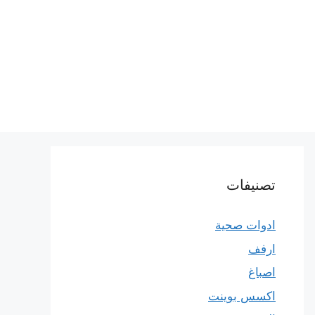
تصنيفات
ادوات صحية
ارفف
اصباغ
اكسس بوينت