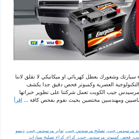
سيارتك وشعورك بعطل كهربائي او ميكانيكي لا تقلق لاننا
التكنولوجية العصرية وكمبوتر فحص دقيق جدا يكشف
 مرسيدس جيب الكويت تعمل شركتنا على تطوير خبراتها
اصيين ومهندسين مختصين بحيث نقوم بفحص كافة …
اقرأ
ية مرسيدس جيب
,
تصليح مرسيدس جيب
,
تواير مرسيدس جيب
,
دينمو
يب
,
فحص كمبيوتر مرسيدس جيب
,
كراج
,
كراج تصليح سيارات