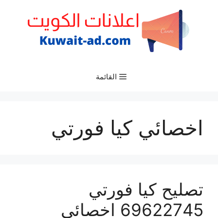
نتقل
لى
لمحتوى
القائمة
اخصائي كيا فورتي
تصليح كيا فورتي
69622745 اخصائي