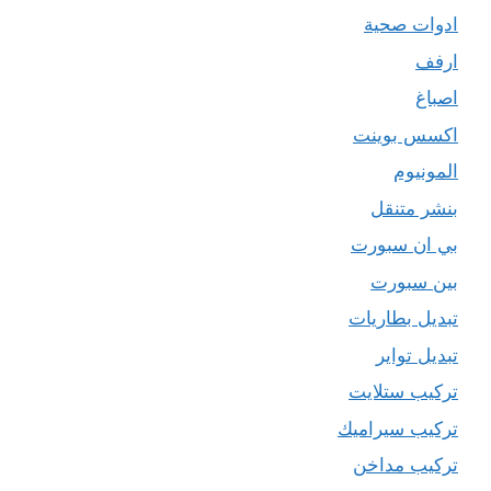
ادوات صحية
ارفف
اصباغ
اكسس بوينت
المونيوم
بنشر متنقل
بي ان سبورت
بين سبورت
تبديل بطاريات
تبديل تواير
تركيب ستلايت
تركيب سيراميك
تركيب مداخن