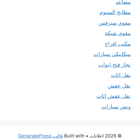
مصاعد
مطابخ المنيوم
مقوي سيرفس
مقوي شبكة
مكتب افراح
ميكانيكي سيارات
نجار فتح ابواب
نقل اثاث
نقل عفش
نقل عفش اثاث
ونش سيارات
© 2026 اعلانات
• Built with
قالب GeneratePress