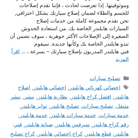
وموثوقيتها. إذا تعرضت لحادث ، فإننا نقدم إصلاحات
للجسم والطلاء لضمان إصلاح سيارتك بشكل احترافي,
نحن نقدم مجموعة كاملة من خدمات إصلاح
السيارات هايلندر الخاصة بك. من استعادة الخدوش
الصغيرة إلى الإصلاحات الأكثر جوهرية ، سوف نضمن أن
تبدو هايلندر الخاصة بك وكأنها جديدة. سيقوم
فني هايلندر المدربون بإصلاح سيارتك – بسرعة ، …
اقرأ
المزيد
التصنيفات
تصليح سيارات
الوسوم
اخصائي كهربائي هايلندر
,
اخصائي هايلندر
,
اصلاح
هايلندر
,
افضل كراج هايلندر
,
بطارية هايلندر
,
بنشر
,
بنشر
متنقل
,
تصليح سيارات
,
تصليح هايلندر
,
تواير هايلندر
,
خدمة سيارات
,
خدمة سيارات هايلندر
,
خدمة هايلندر
,
رقم كراج هايلندر
,
سيرفس هايلندر
,
صيانة هايلندر
,
فني
هايلندر
,
قطع هايلندر
,
كراج اخصائي هايلندر
,
كراج تصليح