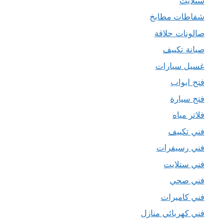
ستلايت
شفاطات مطابخ
صالونات حلاقة
صيانة تكييف
غسيل سيارات
فتح ابواب
فتح سيارة
فلاتر مياه
فني تكييف
فني رسيفرات
فني ستلايت
فني صحي
فني كاميرات
فني كهربائي منازل