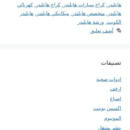
هايلندر
,
كراج سيارات هايلندر
,
كراج هايلندر
,
كهربائي
هايلندر
,
متخصص هايلندر
,
ميكانيكي هايلندر
,
هايلندر
الكويت
,
ورشة هايلندر
أضف تعليق
تصنيفات
ادوات صحية
ارفف
اصباغ
اكسس بوينت
المونيوم
بنشر متنقل