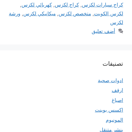
كراج سيارات لكزس
,
كراج لكزس
,
كهربائي لكزس
,
لكزس الكويت
,
متخصص لكزس
,
ميكانيكي لكزس
,
ورشة
لكزس
أضف تعليق
تصنيفات
ادوات صحية
ارفف
اصباغ
اكسس بوينت
المونيوم
بنشر متنقل