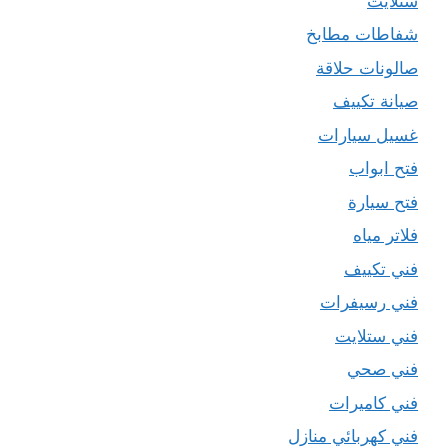
ستلايت
شفاطات مطابخ
صالونات حلاقة
صيانة تكييف
غسيل سيارات
فتح ابواب
فتح سيارة
فلاتر مياه
فني تكييف
فني رسيفرات
فني ستلايت
فني صحي
فني كاميرات
فني كهربائي منازل