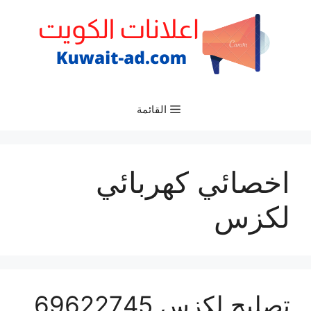
نتقل
لى
لمحتوى
القائمة
اخصائي كهربائي
لكزس
تصليح لكزس 69622745