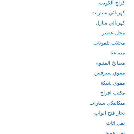
كراج الكويت
كهربائي سيارات
كهربائي منازل
محل عصير
محلات تلفونات
مصاعد
مطابخ المنيوم
مقوي سيرفس
مقوي شبكة
مكتب افراح
ميكانيكي سيارات
نجار فتح ابواب
نقل اثاث
نقل عفش