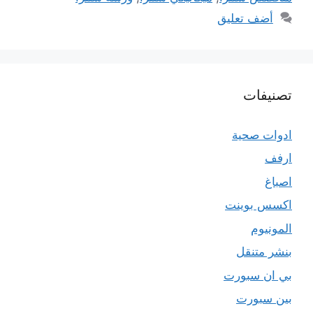
أضف تعليق
تصنيفات
ادوات صحية
ارفف
اصباغ
اكسس بوينت
المونيوم
بنشر متنقل
بي ان سبورت
بين سبورت