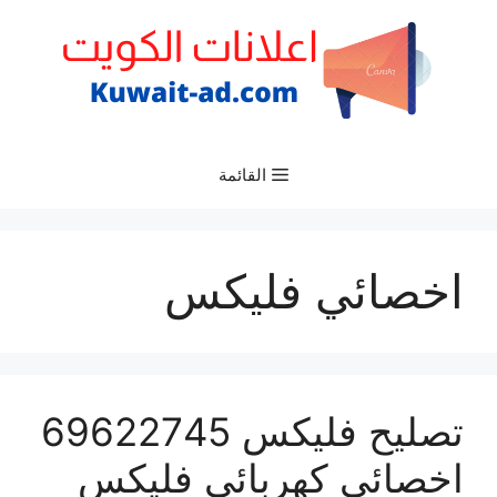
نتقل
لى
لمحتوى
القائمة
اخصائي فليكس
تصليح فليكس 69622745
اخصائي كهربائي فليكس