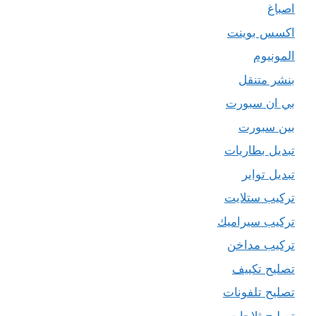
اصباغ
اكسس بوينت
المونيوم
بنشر متنقل
بي ان سبورت
بين سبورت
تبديل بطاريات
تبديل تواير
تركيب ستلايت
تركيب سيراميك
تركيب مداخن
تصليح تكييف
تصليح تلفونات
تصليح ثلاجات