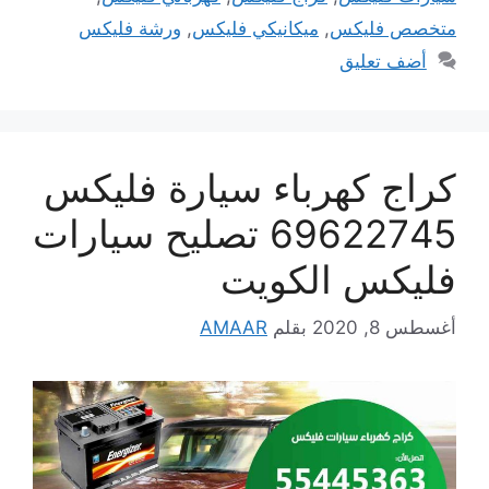
متخصص فليكس
,
ميكانيكي فليكس
,
ورشة فليكس
أضف تعليق
كراج كهرباء سيارة فليكس
69622745 تصليح سيارات
فليكس الكويت
أغسطس 8, 2020
بقلم
AMAAR