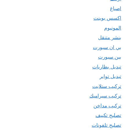
اصباغ
اكسس بوينت
المونيوم
بنشر متنقل
بي ان سبورت
بين سبورت
تبديل بطاريات
تبديل تواير
تركيب ستلايت
تركيب سيراميك
تركيب مداخن
تصليح تكييف
تصليح تلفونات