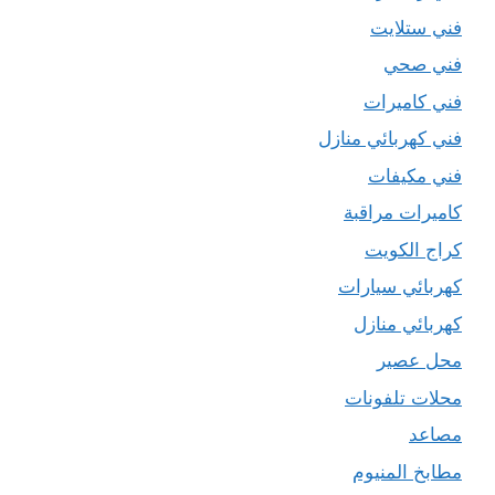
فني ستلايت
فني صحي
فني كاميرات
فني كهربائي منازل
فني مكيفات
كاميرات مراقبة
كراج الكويت
كهربائي سيارات
كهربائي منازل
محل عصير
محلات تلفونات
مصاعد
مطابخ المنيوم