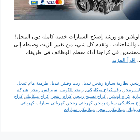
ونلاين هو ورشة إصلاح السيارات خدمة كاملة دون المحل!
ات والشاحنات ، وتقدم كل شيء من تغيير الزيت وضبطه إلى
المعتمدين في كراجنا أداء معظم الوظائف في طريقك
…
اقرأ المزيد
ينجر
,
بطارية سيارة رينجر
,
تبديل زيت وفلتر
,
تبديل طرمية ماء
,
تبديل
ت رينجر
,
رقم كراج ميكانيكي
,
رينجر الكويت
,
سيرفس رينجر
,
شركة
ارة
,
كراج اونلاين
,
كراج تصليح رينجر
,
كراج رينجر
,
كراج ميكانيك
,
كراج
ج ميكانيكي سيارة رينجر
,
كهربائي رينجر
,
كهربائي سيارات كهربائي
دروليك
,
ميكانيكي رينجر
,
ميكانيكي سيارات