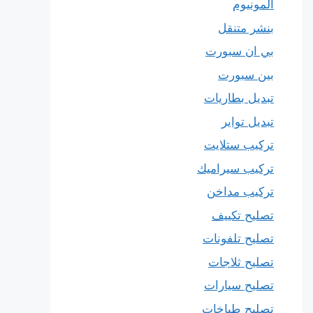
المونيوم
بنشر متنقل
بي ان سبورت
بين سبورت
تبديل بطاريات
تبديل تواير
تركيب ستلايت
تركيب سيراميك
تركيب مداخن
تصليح تكييف
تصليح تلفونات
تصليح ثلاجات
تصليح سيارات
تصليح طباخات