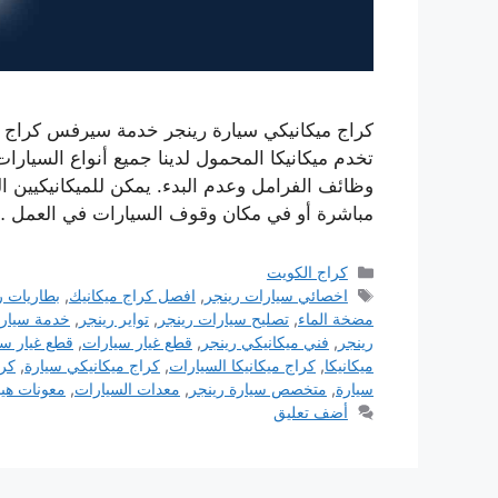
كراج ميكانيكي سيارة رينجر خدمة سيرفس كراج ا
تخدم ميكانيكا المحمول لدينا جميع أنواع السيار
وظائف الفرامل وعدم البدء. يمكن للميكانيكيين 
مباشرة أو في مكان وقوف السيارات في العمل 
التصنيفات
كراج الكويت
الوسوم
اخصائي سيارات رينجر
,
افصل كراج ميكانيك
,
بطاريات ر
مضخة الماء
,
تصليح سيارات رينجر
,
تواير رينجر
,
خدمة سيارا
رينجر
,
فني ميكانيكي رينجر
,
قطع غيار سيارات
,
قطع غيار سي
ميكانيكا
,
كراج ميكانيكا السيارات
,
كراج ميكانيكي سيارة
,
كرا
سيارة
,
متخصص سيارة رينجر
,
معدات السيارات
,
معونات هي
أضف تعليق