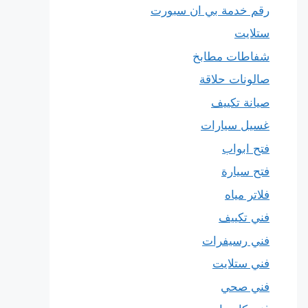
رقم خدمة بي ان سبورت
ستلايت
شفاطات مطابخ
صالونات حلاقة
صيانة تكييف
غسيل سيارات
فتح ابواب
فتح سيارة
فلاتر مياه
فني تكييف
فني رسيفرات
فني ستلايت
فني صحي