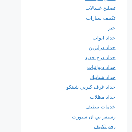
تصليح غسالات
تكييف سيارات
حبر
حداد ابواب
حداد درابزين
حداد درج حديد
حداد ديوانيات
حداد شبابيك
حداد غرف كيربي شينكو
حداد مظلات
خدمات تنظيف
رسيفر بي ان سبورت
رقم تكييف