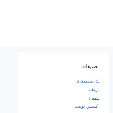
تصنيفات
ادوات صحية
ارفف
اصباغ
اكسس بوينت