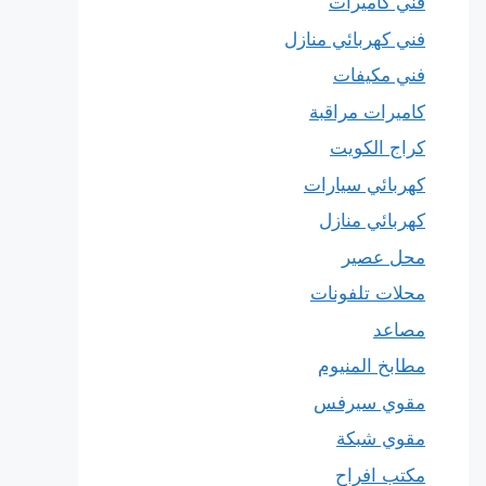
فني كاميرات
فني كهربائي منازل
فني مكيفات
كاميرات مراقبة
كراج الكويت
كهربائي سيارات
كهربائي منازل
محل عصير
محلات تلفونات
مصاعد
مطابخ المنيوم
مقوي سيرفس
مقوي شبكة
مكتب افراح