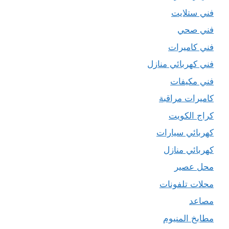
فني ستلايت
فني صحي
فني كاميرات
فني كهربائي منازل
فني مكيفات
كاميرات مراقبة
كراج الكويت
كهربائي سيارات
كهربائي منازل
محل عصير
محلات تلفونات
مصاعد
مطابخ المنيوم