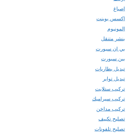
اصباغ
اكسس بوينت
المونيوم
بنشر متنقل
بي ان سبورت
بين سبورت
تبديل بطاريات
تبديل تواير
تركيب ستلايت
تركيب سيراميك
تركيب مداخن
تصليح تكييف
تصليح تلفونات