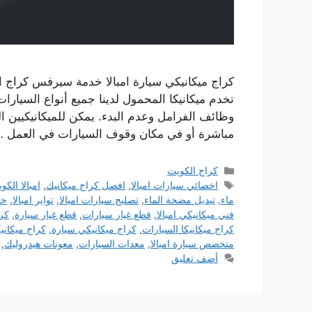
كراج ميكانيكي سيارة امبالا خدمة سيرفس كراج ا
تخدم ميكانيكا المحمول لدينا جميع أنواع السيار
وظائف الفرامل وعدم البدء. يمكن للميكانيكيين 
مباشرة أو في مكان وقوف السيارات في العمل 
التصنيفات
كراج الكويت
الوسوم
اخصائي سيارات امبالا
,
افصل كراج ميكانيك
,
امبالا الكو
ماء
,
تبديل مضخة الماء
,
تصليح سيارات امبالا
,
تواير امبالا
,
خد
فني ميكانيكي امبالا
,
قطع غيار سيارات
,
قطع غيار سيارة
,
كرا
كراج ميكانيكا السيارات
,
كراج ميكانيكي سيارة
,
كراج ميكانيك
متخصص سيارة امبالا
,
معدات السيارات
,
معونات هيدروليك
,
أضف تعليق