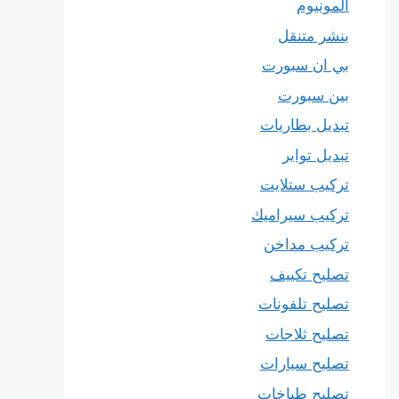
المونيوم
بنشر متنقل
بي ان سبورت
بين سبورت
تبديل بطاريات
تبديل تواير
تركيب ستلايت
تركيب سيراميك
تركيب مداخن
تصليح تكييف
تصليح تلفونات
تصليح ثلاجات
تصليح سيارات
تصليح طباخات