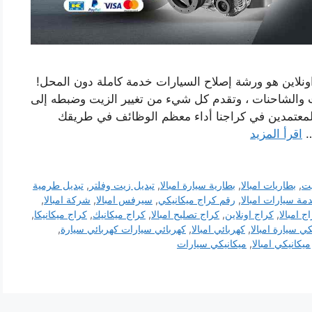
ونلاين هو ورشة إصلاح السيارات خدمة كاملة دون المحل!
ات والشاحنات ، وتقدم كل شيء من تغيير الزيت وضبطه إلى
المعتمدين في كراجنا أداء معظم الوظائف في طريقك
…
اقرأ المزيد
يت
,
بطاريات امبالا
,
بطارية سيارة امبالا
,
تبديل زيت وفلتر
,
تبديل طرمية
مة سيارات امبالا
,
رقم كراج ميكانيكي
,
سيرفس امبالا
,
شركة امبالا
,
ج امبالا
,
كراج اونلاين
,
كراج تصليح امبالا
,
كراج ميكانيك
,
كراج ميكانيكا
,
ي سيارة امبالا
,
كهربائي امبالا
,
كهربائي سيارات كهربائي سيارة
,
ميكانيكي امبالا
,
ميكانيكي سيارات