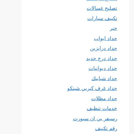
تصليح غسالات
تكييف سيارات
حبر
حداد ابواب
حداد درابزين
حداد درج حديد
حداد ديوانيات
حداد شبابيك
حداد غرف كيربي شينكو
حداد مظلات
خدمات تنظيف
رسيفر بي ان سبورت
رقم تكييف