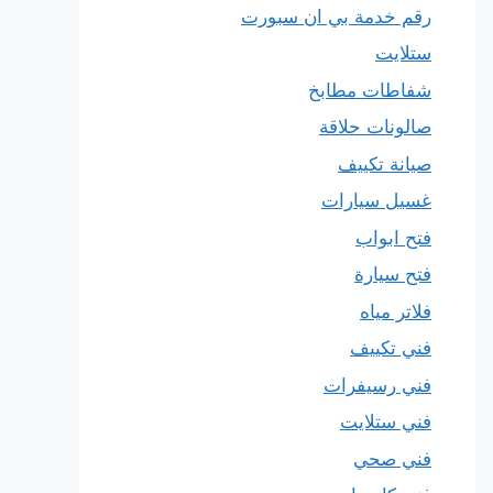
رقم خدمة بي ان سبورت
ستلايت
شفاطات مطابخ
صالونات حلاقة
صيانة تكييف
غسيل سيارات
فتح ابواب
فتح سيارة
فلاتر مياه
فني تكييف
فني رسيفرات
فني ستلايت
فني صحي