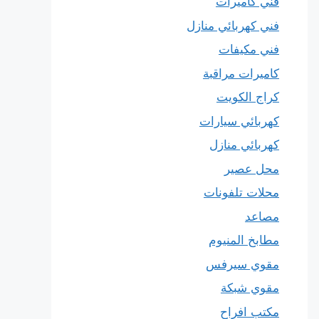
فني كاميرات
فني كهربائي منازل
فني مكيفات
كاميرات مراقبة
كراج الكويت
كهربائي سيارات
كهربائي منازل
محل عصير
محلات تلفونات
مصاعد
مطابخ المنيوم
مقوي سيرفس
مقوي شبكة
مكتب افراح