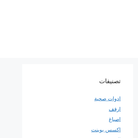
تصنيفات
ادوات صحية
ارفف
اصباغ
اكسس بوينت