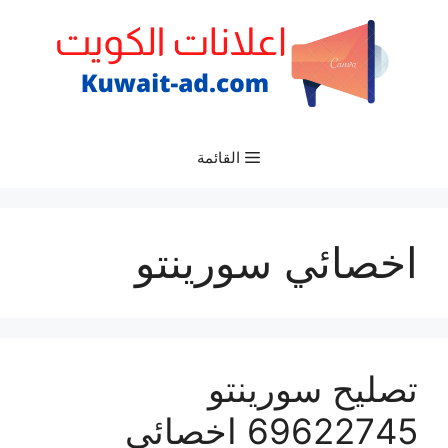
نتقل
لى
لمحتوى
القائمة
اخصائي سورينتو
تصليح سورينتو
69622745 اخصائي