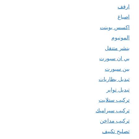
ارفف
اصباغ
اكسس بوينت
المونيوم
بنشر متنقل
بي ان سبورت
بين سبورت
تبديل بطاريات
تبديل تواير
تركيب ستلايت
تركيب سيراميك
تركيب مداخن
تصليح تكييف