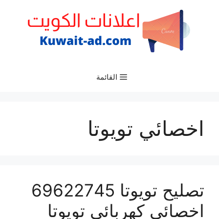
نتقل
لى
لمحتوى
القائمة
اخصائي تويوتا
تصليح تويوتا 69622745
اخصائي كهربائي تويوتا