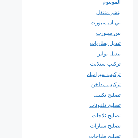
المونيوم
بنشر متنقل
بي ان سبورت
بين سبورت
تبديل بطاريات
تبديل تواير
تركيب ستلايت
تركيب سيراميك
تركيب مداخن
تصليح تكييف
تصليح تلفونات
تصليح ثلاجات
تصليح سيارات
تصليح طباخات