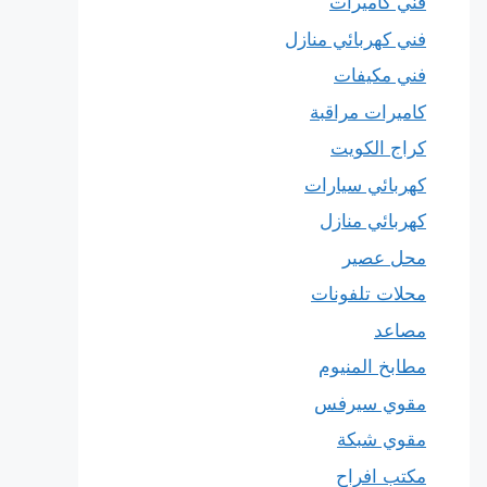
فني كاميرات
فني كهربائي منازل
فني مكيفات
كاميرات مراقبة
كراج الكويت
كهربائي سيارات
كهربائي منازل
محل عصير
محلات تلفونات
مصاعد
مطابخ المنيوم
مقوي سيرفس
مقوي شبكة
مكتب افراح