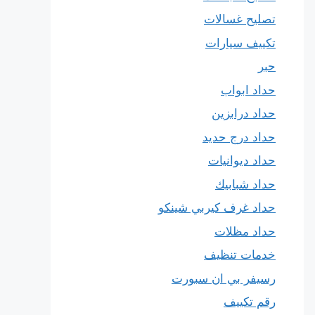
تصليح غسالات
تكييف سيارات
حبر
حداد ابواب
حداد درابزين
حداد درج حديد
حداد ديوانيات
حداد شبابيك
حداد غرف كيربي شينكو
حداد مظلات
خدمات تنظيف
رسيفر بي ان سبورت
رقم تكييف