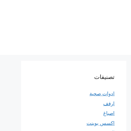
تصنيفات
ادوات صحية
ارفف
اصباغ
اكسس بوينت