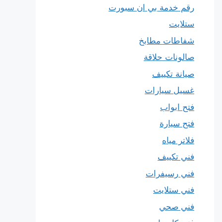
رقم خدمة بي ان سبورت
ستلايت
شفاطات مطابخ
صالونات حلاقة
صيانة تكييف
غسيل سيارات
فتح ابواب
فتح سيارة
فلاتر مياه
فني تكييف
فني رسيفرات
فني ستلايت
فني صحي